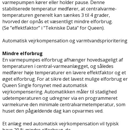
varmepumpen kører eller holder pause. Denne
stabiliserede temperatur medfører, at centralvarme-
temperaturen generelt kan sænkes 3 til 4 grader,
hvorved der opnås et væsentligt mindre elforbrug.
(Se ”effektfaktor” i "Tekniske Data" for Queen).
Automatisk vejrkompensation og varmtvandsprioritering
Mindre elforbrug
En varmepumpes elforbrug afhænger hovedsageligt af
temperaturen i central-varmeanlægget, og således
medfører høje temperaturer en lavere effektfaktor og et
øget elforbrug. For at sikre det lavest mulige elforbrug er
Queen Single forsynet med automatisk
vejrkompensering. Automatikken måler til stadighed
udetemperaturen og udregner via en programmeret
varmekurve den minimale centralvarmetemperatur, som
huset den pågældende dag kan opvarmes ved.
Et anlæg med automatisk vejrkompensation vil typisk
have 20 % mindre elforbrug, da