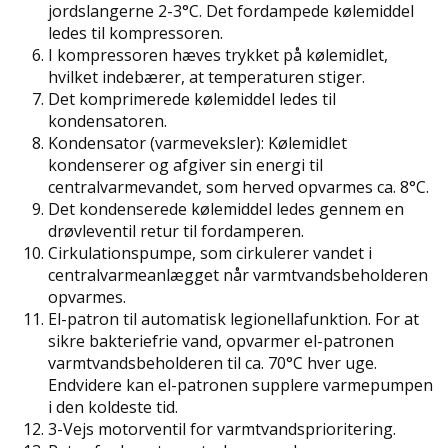
jordslangerne 2-3°C. Det fordampede kølemiddel
ledes til kompressoren.
I kompressoren hæves trykket på kølemidlet,
hvilket indebærer, at temperaturen stiger.
Det komprimerede kølemiddel ledes til
kondensatoren.
Kondensator (varmeveksler): Kølemidlet
kondenserer og afgiver sin energi til
centralvarmevandet, som herved opvarmes ca. 8°C.
Det kondenserede kølemiddel ledes gennem en
drøvleventil retur til fordamperen.
Cirkulationspumpe, som cirkulerer vandet i
centralvarmeanlægget når varmtvandsbeholderen
opvarmes.
El-patron til automatisk legionellafunktion. For at
sikre bakteriefrie vand, opvarmer el-patronen
varmtvandsbeholderen til ca. 70°C hver uge.
Endvidere kan el-patronen supplere varmepumpen
i den koldeste tid.
3-Vejs motorventil for varmtvandsprioritering.