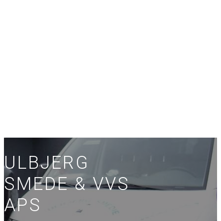
ULBJERG
SMEDE & VVS
APS